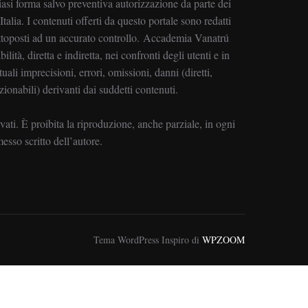
asi forma salvo preventiva autorizzazione da parte dei
alia. I contenuti offerti da questo portale sono redatti
ottoposti ad un accurato controllo. Accademia Vanatrú
ilità, diretta e indiretta, nei confronti degli utenti e in
uali imprecisioni, errori, omissioni, danni (diretti,
zionabili) derivanti dai suddetti contenuti.
ervati. È proibita la riproduzione, anche parziale, in ogni
sso scritto dell’autore.
Tema WordPress Inspiro di
WPZOOM