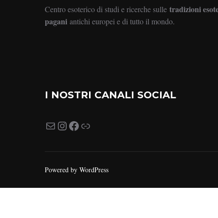
tradizioni esot
Centro esoterico di studi e ricerche sulle
pagani
antichi europei e di tutto il mondo.
I NOSTRI CANALI SOCIAL
Powered by WordPress