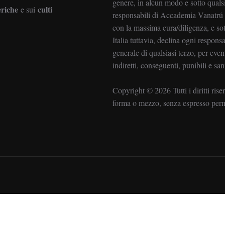
genere, in alcun modo e sotto qualsi
eriche
culti
e sui
responsabili di Accademia Vanatrú It
con la massima cura/diligenza, e s
Italia tuttavia, declina ogni responsab
generale di qualsiasi terzo, per event
indiretti, conseguenti, punibili e san
Copyright ©️ 2026 Tutti i diritti ris
forma o mezzo, senza espresso perme