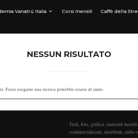
emia Vanatrú Italia
Corsi mensili
Caffè della Str
NESSUN RISULTATO
i. Forse eseguire una ricerca potrebbe essere di aiuto.
Testi, foto, grafica, materiali inserit
commercializzati, distribuiti, radio o