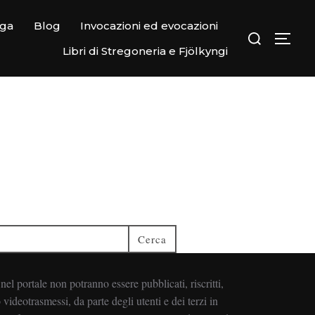
ega
Blog
Invocazioni ed evocazioni
Libri di Stregoneria e Fjölkyngi
Cerca
i nel portale non potranno essere pubblicati, riscritti,
 videotrasmessi, da parte degli utenti e dei terzi in