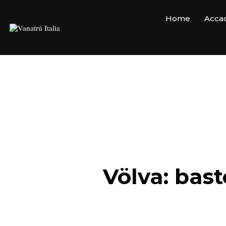
Home
Accad
Völva: bast