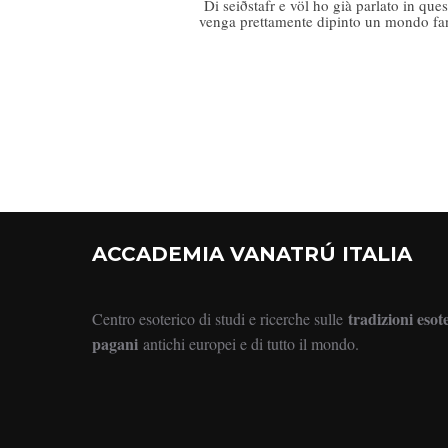
Di seiðstafr e völ ho già parlato in q
venga prettamente dipinto un mondo fant
ACCADEMIA VANATRÚ ITALIA
tradizioni esot
Centro esoterico di studi e ricerche sulle
pagani
antichi europei e di tutto il mondo.