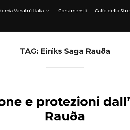
emia Vanatrú Italia
Corsi mensili
Caffè della Str
TAG:
Eiríks Saga Rauða
one e protezioni dall
Rauða