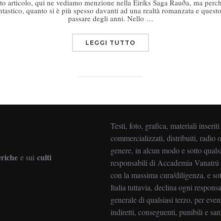
uesto articolo, qui ne vediamo menzione nella Eiríks Saga Rauða, ma perc
astico, quanto si è più spesso davanti ad una realtà romanzata e questo
passare degli anni. Nello …
LEGGI TUTTO
Testi, foto, grafica, materiali inserit
commercializzati, distribuiti, radio o
genere, in alcun modo e sotto qualsi
eriche
culti
e sui
responsabili di Accademia Vanatrú It
con la massima cura/diligenza, e s
Italia tuttavia, declina ogni responsab
generale di qualsiasi terzo, per event
indiretti, conseguenti, punibili e san