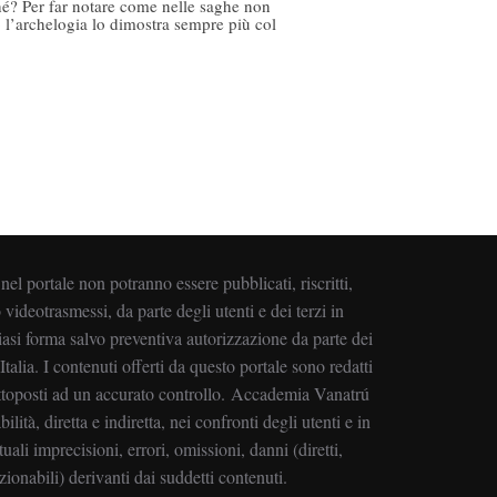
hé? Per far notare come nelle saghe non
 l’archelogia lo dimostra sempre più col
i nel portale non potranno essere pubblicati, riscritti,
 videotrasmessi, da parte degli utenti e dei terzi in
asi forma salvo preventiva autorizzazione da parte dei
alia. I contenuti offerti da questo portale sono redatti
ottoposti ad un accurato controllo. Accademia Vanatrú
ilità, diretta e indiretta, nei confronti degli utenti e in
uali imprecisioni, errori, omissioni, danni (diretti,
zionabili) derivanti dai suddetti contenuti.