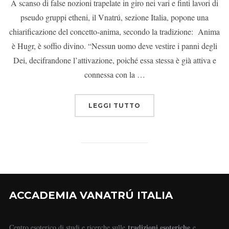
A scanso di false nozioni trapelate in giro nei vari e finti lavori di
pseudo gruppi etheni, il Vnatrú, sezione Italia, popone una
chiarificazione del concetto-anima, secondo la tradizione: Anima
è Hugr, è soffio divino. “Nessun uomo deve vestire i panni degli
Dei, decifrandone l’attivazione, poiché essa stessa è già attiva e
connessa con la …
LEGGI TUTTO
ACCADEMIA VANATRÚ ITALIA
tradizioni esoteriche
Centro esoterico di studi e ricerche sulle
e