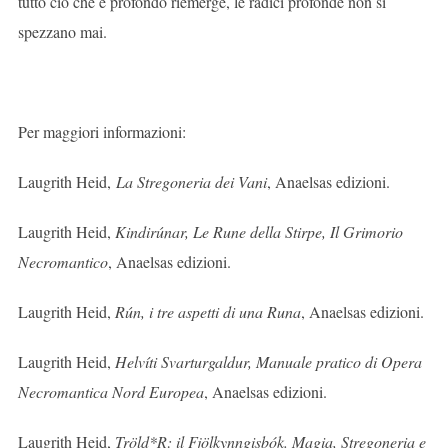
tutto ciò che è profondo riemerge, le radici profonde non si
spezzano mai.
Per maggiori informazioni:
Laugrith Heid,
La Stregoneria dei Vani
, Anaelsas edizioni.
Laugrith Heid,
Kindirúnar, Le Rune della Stirpe, Il Grimorio
Necromantico
, Anaelsas edizioni.
Laugrith Heid,
Rún, i tre aspetti di una Runa
, Anaelsas edizioni.
Laugrith Heid,
Helvíti Svarturgaldur, Manuale pratico di Opera
Necromantica Nord Europea
, Anaelsas edizioni.
Laugrith Heid,
Tröld*R: il Fjölkynngisbók. Magia, Stregoneria e