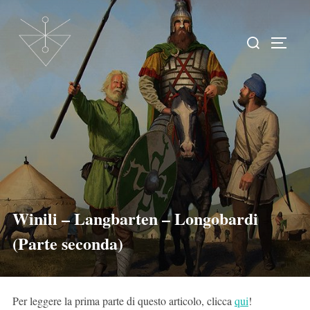
Winili – Langbarten – Longobardi
(Parte seconda)
Per leggere la prima parte di questo articolo, clicca
qui
!