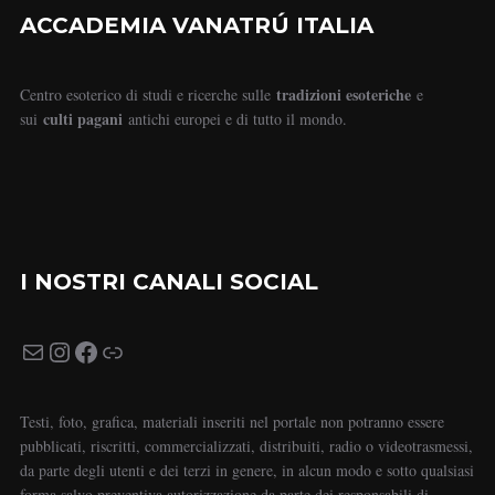
ACCADEMIA VANATRÚ ITALIA
tradizioni esoteriche
Centro esoterico di studi e ricerche sulle
e
culti pagani
sui
antichi europei e di tutto il mondo.
I NOSTRI CANALI SOCIAL
Testi, foto, grafica, materiali inseriti nel portale non potranno essere
pubblicati, riscritti, commercializzati, distribuiti, radio o videotrasmessi,
da parte degli utenti e dei terzi in genere, in alcun modo e sotto qualsiasi
forma salvo preventiva autorizzazione da parte dei responsabili di