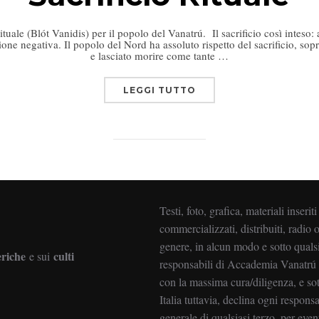
Rituale (Blót Vanidis) per il popolo del Vanatrú. Il sacrificio così inteso
one negativa. Il popolo del Nord ha assoluto rispetto del sacrificio, sop
e lasciato morire come tante …
LEGGI TUTTO
Testi, foto, grafica, materiali inserit
commercializzati, distribuiti, radio o
genere, in alcun modo e sotto qualsi
eriche
culti
e sui
responsabili di Accademia Vanatrú It
con la massima cura/diligenza, e s
Italia tuttavia, declina ogni responsab
generale di qualsiasi terzo, per event