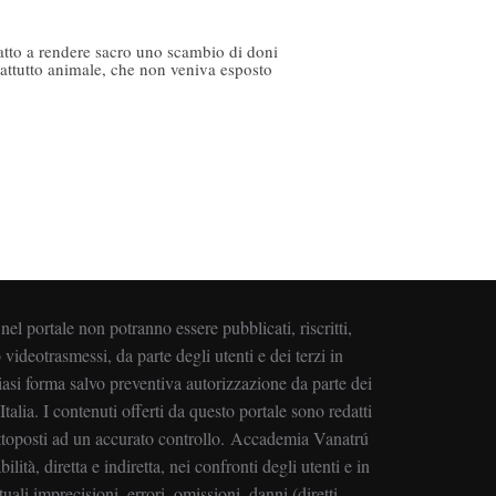
: atto a rendere sacro uno scambio di doni
rattutto animale, che non veniva esposto
i nel portale non potranno essere pubblicati, riscritti,
 videotrasmessi, da parte degli utenti e dei terzi in
asi forma salvo preventiva autorizzazione da parte dei
alia. I contenuti offerti da questo portale sono redatti
ottoposti ad un accurato controllo. Accademia Vanatrú
ilità, diretta e indiretta, nei confronti degli utenti e in
uali imprecisioni, errori, omissioni, danni (diretti,