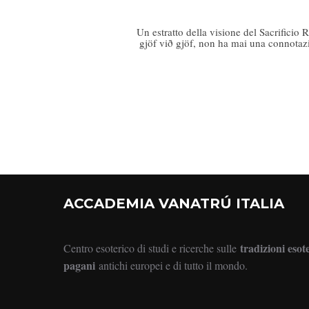
Un estratto della visione del Sacrificio 
gjöf við gjöf, non ha mai una connotazi
ACCADEMIA VANATRÚ ITALIA
tradizioni esot
Centro esoterico di studi e ricerche sulle
pagani
antichi europei e di tutto il mondo.