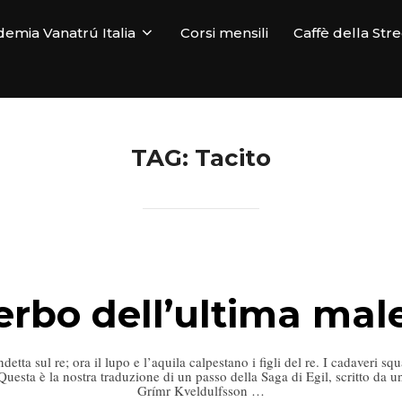
emia Vanatrú Italia
Corsi mensili
Caffè della Str
TAG:
Tacito
 verbo dell’ultima mal
etta sul re; ora il lupo e l’aquila calpestano i figli del re. I cadaveri sq
” Questa è la nostra traduzione di un passo della Saga di Egil, scritto da 
Grímr Kveldulfsson …