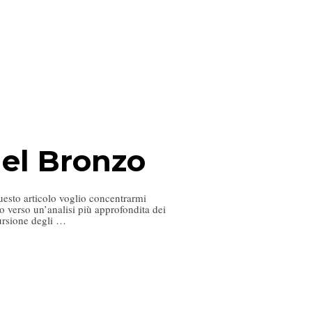
 del Bronzo
uesto articolo voglio concentrarmi
o verso un’analisi più approfondita dei
cursione degli …