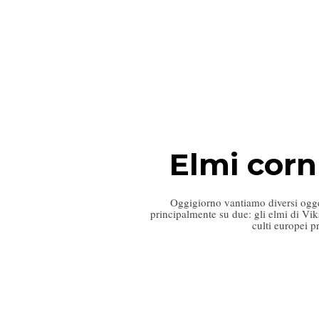
Elmi cornu
Oggigiorno vantiamo diversi ogget
principalmente su due: gli elmi di Vik
culti europei p