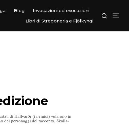
ega
Blog
Invocazioni ed evocazioni
Libri di Stregoneria e Fjölkyngi
edizione
uartati di Hallvarðr (i nemici) volarono in
uno dei personaggi del racconto, Skalla-