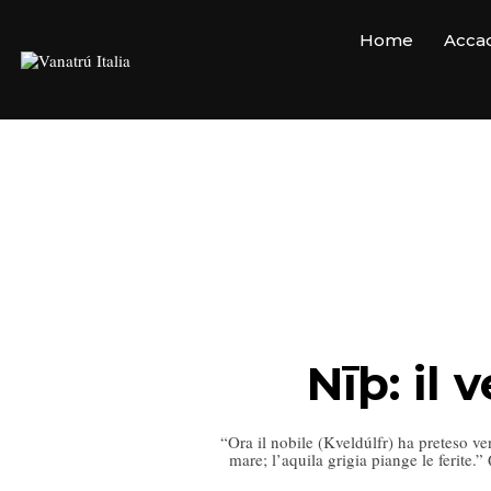
Home
Accad
Nīþ: il
“Ora il nobile (Kveldúlfr) ha preteso vend
mare; l’aquila grigia piange le ferite.