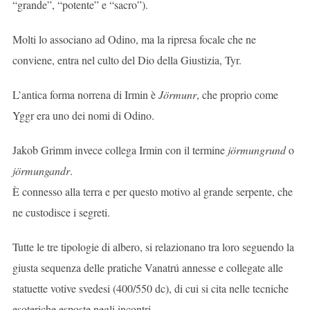
“grande”, “potente” e “sacro”).
Molti lo associano ad Odino, ma la ripresa focale che ne
conviene, entra nel culto del Dio della Giustizia, Tyr.
L’antica forma norrena di Irmin è
Jörmunr
, che proprio come
Yggr era uno dei nomi di Odino.
Jakob Grimm invece collega Irmin con il termine
jörmungrund
o
jörmungandr
.
È connesso alla terra e per questo motivo al grande serpente, che
ne custodisce i segreti.
Tutte le tre tipologie di albero, si relazionano tra loro seguendo la
giusta sequenza delle pratiche Vanatrú annesse e collegate alle
statuette votive svedesi (400/550 dc), di cui si cita nelle tecniche
esoteriche esposte negli incontri.