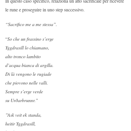
In questo caso specifico, relaziona un atto sacrificale per ricevere
le rune e proseguire in uno step successivo.
“Sacrifico me a me stessa”.
“
So che un frassino s’erge
Yggdrasill lo chiamano,
alto tronco lambito
d’acqua bianca di argilla.
Di là vengono le rugiade
che piovono nelle valli.
Sempre s’erge verde
su Urðarbrunnr.”
”Ask veit ek standa,
heitir Yggdrasill,