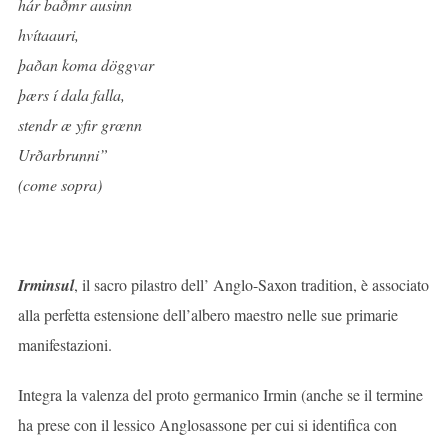
hár baðmr ausinn
hvítaauri,
þaðan koma döggvar
þærs í dala falla,
stendr æ yfir grœnn
Urðarbrunni”
(come sopra)
Irminsul
, il sacro pilastro dell’ Anglo-Saxon tradition, è associato
alla perfetta estensione dell’albero maestro nelle sue primarie
manifestazioni.
Integra la valenza del proto germanico Irmin (anche se il termine
ha prese con il lessico Anglosassone per cui si identifica con