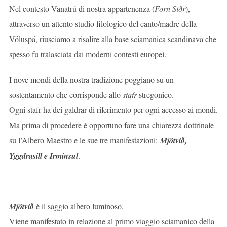
Nel contesto Vanatrú di nostra appartenenza (
Forn Siðr
),
attraverso un attento studio filologico del canto/madre della
Völuspá, riusciamo a risalire alla base sciamanica scandinava che
spesso fu tralasciata dai moderni contesti europei.
I nove mondi della nostra tradizione poggiano su un
sostentamento che corrisponde allo
stafr
stregonico.
Ogni stafr ha dei galdrar di riferimento per ogni accesso ai mondi.
Ma prima di procedere è opportuno fare una chiarezza dottrinale
su l’Albero Maestro e le sue tre manifestazioni:
Mjötvið,
Yggdrasill e Irminsul
.
Mjötvið
è il saggio albero luminoso.
Viene manifestato in relazione al primo viaggio sciamanico della