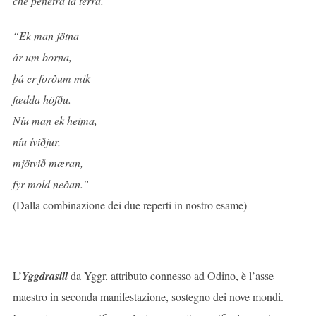
che penetra la terra.”
“Ek man jötna
ár um borna,
þá er forðum mik
fœdda höfðu.
Níu man ek heima,
níu íviðjur,
mjötvið mæran,
fyr mold neðan.”
(Dalla combinazione dei due reperti in nostro esame)
L’
Yggdrasill
da Yggr, attributo connesso ad Odino, è l’asse
maestro in seconda manifestazione, sostegno dei nove mondi.