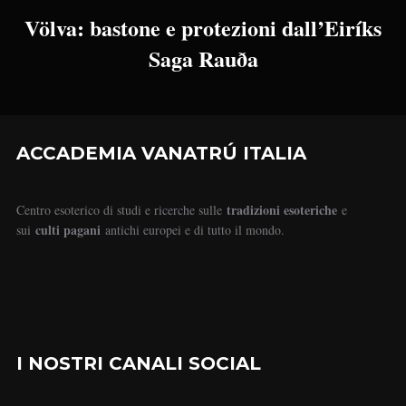
Völva: bastone e protezioni dall’Eiríks
Saga Rauða
ACCADEMIA VANATRÚ ITALIA
tradizioni esoteriche
Centro esoterico di studi e ricerche sulle
e
culti pagani
sui
antichi europei e di tutto il mondo.
I NOSTRI CANALI SOCIAL