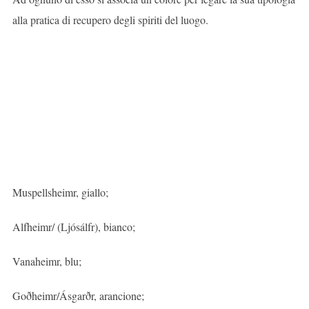
alla pratica di recupero degli spiriti del luogo.
Muspellsheimr, giallo;
Alfheimr/ (Ljósálfr), bianco;
Vanaheimr, blu;
Goðheimr/Ásgarðr, arancione;