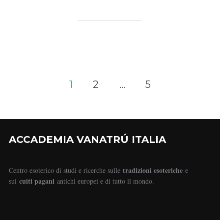
1
2
…
5
ACCADEMIA VANATRÚ ITALIA
tradizioni esoteriche
Centro esoterico di studi e ricerche sulle
e
culti pagani
sui
antichi europei e di tutto il mondo.