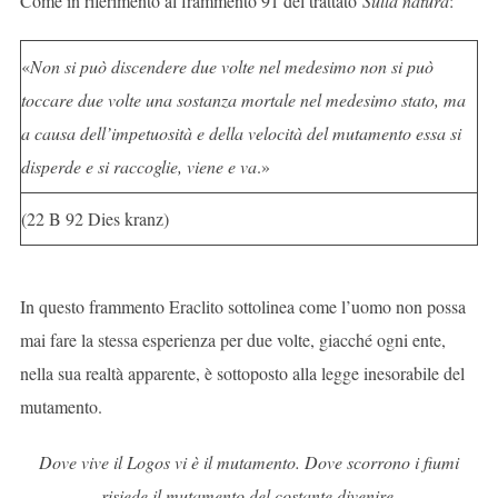
Come in riferimento al frammento 91 del trattato
Sulla natura
:
«
Non si può discendere due volte nel medesimo non si può
toccare due volte una sostanza mortale nel medesimo stato, ma
a causa dell’impetuosità e della velocità del mutamento essa si
disperde e si raccoglie, viene e va
.»
(22 B 92 Dies kranz)
In questo frammento Eraclito sottolinea come l’uomo non possa
mai fare la stessa esperienza per due volte, giacché ogni ente,
nella sua realtà apparente, è sottoposto alla legge inesorabile del
mutamento.
Dove vive il Logos vi è il mutamento. Dove scorrono i fiumi
risiede il mutamento del costante divenire.