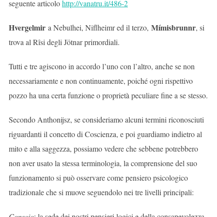
seguente articolo
http://vanatru.it/486-2
Hvergelmir
Mímisbrunnr
a Nebulhei, Niflheimr ed il terzo,
, si
trova al Rîsi degli Jötnar primordiali.
Tutti e tre agiscono in accordo l’uno con l’altro, anche se non
necessariamente e non continuamente, poiché ogni rispettivo
pozzo ha una certa funzione o proprietà peculiare fine a se stesso.
Secondo Anthonijsz, se consideriamo alcuni termini riconosciuti
riguardanti il concetto di Coscienza, e poi guardiamo indietro al
mito e alla saggezza, possiamo vedere che sebbene potrebbero
non aver usato la stessa terminologia, la comprensione del suo
funzionamento si può osservare come pensiero psicologico
tradizionale che si muove seguendolo nei tre livelli principali:
Conscio
: la sede dei nostri pensieri logici e della consapevolezza