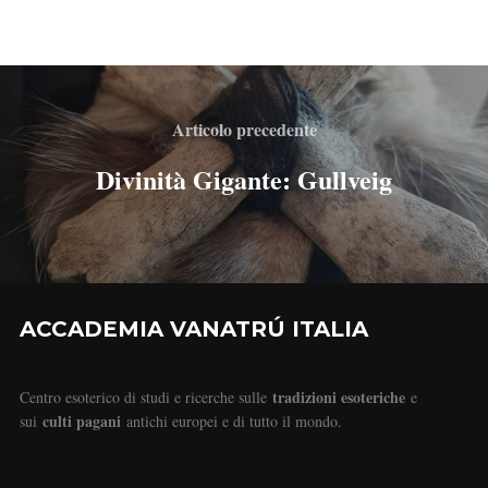
Articolo precedente
Divinità Gigante: Gullveig
ACCADEMIA VANATRÚ ITALIA
tradizioni esoteriche
Centro esoterico di studi e ricerche sulle
e
culti pagani
sui
antichi europei e di tutto il mondo.