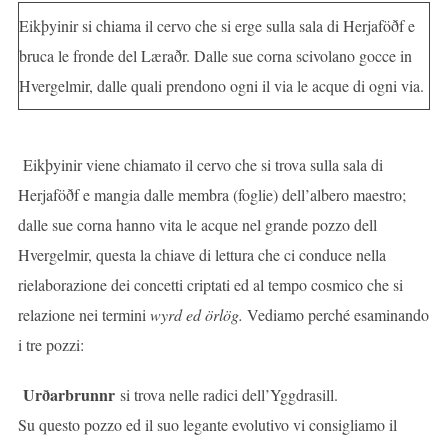
Eikþyinir si chiama il cervo che si erge sulla sala di Herjaföðf e
bruca le fronde del Læraðr. Dalle sue corna scivolano gocce in
Hvergelmir, dalle quali prendono ogni il via le acque di ogni via.
Eikþyinir viene chiamato il cervo che si trova sulla sala di
Herjaföðf e mangia dalle membra (foglie) dell’albero maestro;
dalle sue corna hanno vita le acque nel grande pozzo dell
Hvergelmir, questa la chiave di lettura che ci conduce nella
rielaborazione dei concetti criptati ed al tempo cosmico che si
relazione nei termini
wyrd ed örlög.
Vediamo perché esaminando
i tre pozzi:
Urðarbrunnr
si trova nelle radici dell’Yggdrasill.
Su questo pozzo ed il suo legante evolutivo vi consigliamo il