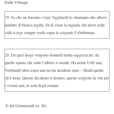
Dalla Völuspá:
19. So che un frassino s’erge Yggdrasill lo chiamano alto albero
lambito di bianca argilla. Di là viene la rugiada che piove nelle
valli si erge sempre verde sopra la sorgente Urðarbrunnr.
20. Da quel luogo vengono donnedi molta saggezza,tre, da
quello spazio che sotto l’albero si stende. Ha nome Urðr una,
Verðandil’altra-sopra una tavola incidono rune – Skuld quella
ch’è terza; Queste decidono il destino, queste scelgono la vita per
i viventi nati, le sorti degli uomini.
E dal Grímnismál (st. 26)