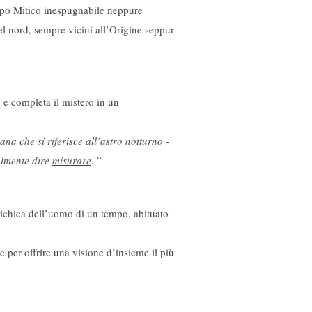
empo Mitico inespugnabile neppure
el nord, sempre vicini all’Origine seppur
 e completa il mistero in un
na che si riferisce all’astro notturno -
almente dire​
misurare
.​ ”
sichica dell’uomo di un tempo, abituato
e per offrire una visione d’insieme il più