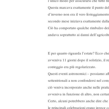
l’unico modo per assicurarsi che tutto fi
Questa marcava esattamente il punto dell’
d’inverno non era il vero festeggiamento
secondo mese iniziava esattamente dalla 
Ciò ha comportato qualche rimbalzo dei r
andava soprattutto ai danni dell’agricol
E per quanto riguarda l’estate? Ecco che
avveniva 11 giorni dopo il solstizio, il 
conteggio era più regolarizzato.
Questi eventi astronomici – possiamo af
settentrionali a non confondersi nel comp
ciò veniva incorporato anche nelle prati
avveniva in funzione di altro, non certa
Certo, alcuni potrebbero anche dire che
le principali celebrazioni erano invece 