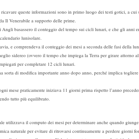
ricavare queste informazioni sono in primo luogo dei testi gotici, a cui 
eda Il Venerabile a supporto delle prime.
li Angli basassero il conteggio del tempo sui cicli lunari, e che gli ann
 calendario lunisolare.
navia, e comprendeva il conteggio dei mesi a seconda delle fasi della luna
glio sidereo (ovvero il tempo che impiega la Terra per girare attorno a
mpiegati per completare 12 cicli lunari.
na sorta di modifica importante anno dopo anno, perché implica togliere d
ogni mese praticamente iniziava 11 giorni prima rispetto l’anno precede
ndo tutto più equilibrato.
le utilizzava il computo dei mesi per determinare anche quando giungev
amica naturale per evitare di ritrovarsi continuamente a perdere giorni