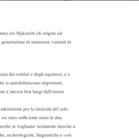
erno) e/o Hǫkunótt (di origine ed
in generazione in numerose varianti in
nza dei solstizi e degli equinozi, e a
che si autodefiniscono importanti.
one è ancora ben lungi dall’essere
adorazione per la rinascita del sole,
sia stato sufficiente unire le due
 perché se vogliamo veramente riuscire a
iche, archeologiche, linguistiche e così