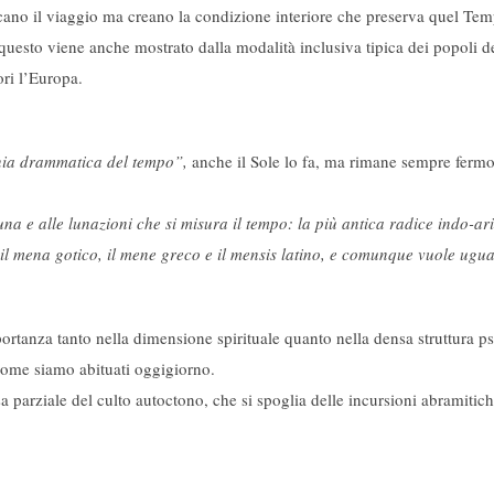
dicano il viaggio ma creano la condizione interiore che preserva quel T
: questo viene anche mostrato dalla modalità inclusiva tipica dei popoli d
ori l’Europa.
ia drammatica del tempo”​,
anche il Sole lo fa, ma rimane sempre fermo
na e alle lunazioni che si misura il tempo: la più antica radice indo-aria
 il mena gotico, il mene greco e il mensis latino, e comunque vuole ugu
rtanza tanto nella dimensione spirituale quanto nella densa struttura p
 come siamo abituati oggigiorno.
a parziale del culto autoctono, che si spoglia delle incursioni abramitich