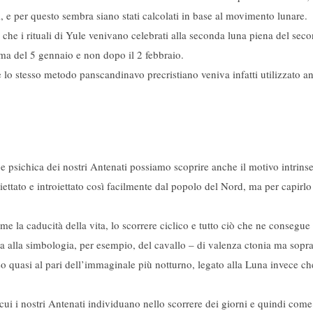
e per questo sembra siano stati calcolati in base al movimento lunare.
ra che i rituali di Yule venivano celebrati alla seconda luna piena del sec
rima del 5 gennaio e non dopo il 2 febbraio.
lo stesso metodo panscandinavo precristiano veniva infatti utilizzato a
 psichica dei nostri Antenati possiamo scoprire anche il motivo intrins
oiettato e introiettato così facilmente dal popolo del Nord, ma per capir
ome la caducità della vita, lo scorrere ciclico e tutto ciò che ne consegue
ga alla simbologia, per esempio, del cavallo – di valenza ctonia ma soprat
asi al pari dell’immaginale più notturno, legato alla Luna invece che al
cui i nostri Antenati individuano nello scorrere dei giorni e quindi com