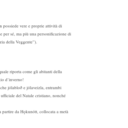
 possiede vere e proprie attività di
 e per sé, ma più una personificazione di
zia della Veggente”).
quale riporta come gli abitanti della
zio d’inverno!
nche jólabloð e jólaveizla, entrambi
ufficiale del Natale cristiano, nonché
 a partire da Hǫkunótt, collocata a metà