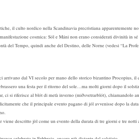
ntiche, il culto nordico nella Scandinavia precristiana apparentemente non
 manifestazione cosmica: Sól e Máni non erano considerati divinità in sé
ontà del Tempo, quindi anche del Destino, delle Norne (vedesi “La Profe
 ci arrivano dal VI secolo per mano dello storico bizantino Procopius, il 
brassero una festa per il ritorno del sole…ma molti giorni dopo il solsti
, ci si riferisce al blót di metà inverno (miðsvetrarblót), chiamandolo a
citamente che il principale evento pagano di jól avvenisse dopo la data 
no.
viene ​descritto jòl come un evento della durata di tre giorni e tre notti
 invece celebrato in Febbraio, ancora più distante dal solstizio.