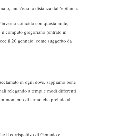
naio, anch’esso a distanza dall’epifania.
d’inverno coincida con questa notte,
e il computo gregoriano (entrato in
nvece il 20 gennaio, come suggerito da
a acclamato in ogni dove, sappiamo bene
uali relegando a tempi e modi differenti
e un momento di fermo che prelude al
he il corrispettivo di Gennaio e