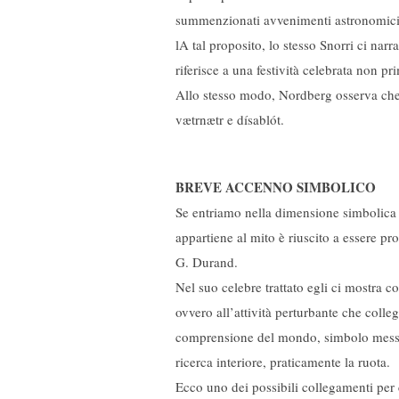
summenzionati avvenimenti astronomici, 
lA tal proposito, lo stesso Snorri ci nar
riferisce a una festività celebrata non p
Allo stesso modo, Nordberg osserva che 
vætrnætr e dísablót.
BREVE ACCENNO SIMBOLICO
Se entriamo nella dimensione simbolica e
appartiene al mito è riuscito a essere pr
G. Durand.
Nel suo celebre trattato egli ci mostra c
ovvero all’attività perturbante che colle
comprensione del mondo, simbolo messo qu
ricerca interiore, praticamente la ruota.
Ecco uno dei possibili collegamenti per 