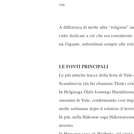
via.
A differenza di molte altre “religioni” a
culto dedicate a ciò che era considerato
un Gigante, subordinati sempre alla vol
LE FONTI PRINCIPALI
Le più antiche tracce della festa di Yule
Scandinavia (da lui chiamata Thule) cele
In ​Helgisaga Óláfs konungs Haraldssonar​
sinonimi di Yule, confermando così impli
molte settimane dopo il solstizio d’inver
In più, nella ​Hákonar saga Hákonarsonar 
inverno.
In ​Hervarar saga ok Heiðreks​, jól viene