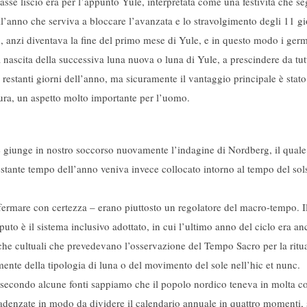
lasse liscio era per l’appunto Yule, interpretata come una festività che s
anno che serviva a bloccare l’avanzata e lo stravolgimento degli 11 giorn
, anzi diventava la fine del primo mese di Yule, e in questo modo i germ
nascita della successiva luna nuova o luna di Yule, a prescindere da tut
estanti giorni dell’anno, ma sicuramente il vantaggio principale è stato
tura, un aspetto molto importante per l’uomo.
 giunge in nostro soccorso nuovamente l’indagine di Nordberg, il quale 
restante tempo dell’anno veniva invece collocato intorno al tempo del sols
fermare con certezza – erano piuttosto un regolatore del macro-tempo. 
uto è il sistema inclusivo adottato, in cui l’ultimo anno del ciclo era anc
che cultuali che prevedevano l’osservazione del Tempo Sacro per la ritual
mente della tipologia di luna o del movimento del sole nell’hic et nunc.
 secondo alcune fonti sappiamo che il popolo nordico teneva in molta co
cadenzate in modo da dividere il calendario annuale in quattro momenti, s