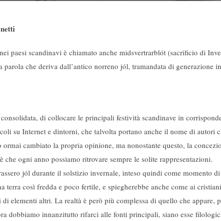
netti
ei paesi scandinavi è chiamato anche midsvertrarblót (sacrificio di Inv
una parola che deriva dall’antico norreno jól, tramandata di generazione 
nsolidata, di collocare le principali festività scandinave in corrisponde
oli su Internet e dintorni, che talvolta portano anche il nome di autori 
no ormai cambiato la propria opinione, ma nonostante questo, la concezi
t’è che ogni anno possiamo ritrovare sempre le solite rappresentazioni.
rassero jól durante il solstizio invernale, inteso quindi come momento di 
a terra così fredda e poco fertile, e spiegherebbe anche come ai cristiani 
i di elementi altri. La realtà è però più complessa di quello che appare,
lora dobbiamo innanzitutto rifarci alle fonti principali, siano esse filolog