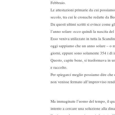
Febbraio.
Le attestazioni primarie da cui possiamo 
secolo, tra cui le cronache redatte da B
Da questi ultimi scritti si evince come g
l’anno solare: ecco quindi la nascita del
Esso veniva utilizzato in tutta la Scandi
oggi sappiamo che un anno solare – o me
giorni, eppure sono solamente 354 i dì i
Questo, capite bene, si trasformava in u
e raccolto.
Per spiegarci meglio possiamo dire che 
non venisse fermato all’improvviso rende
Ma immaginate l’uomo del tempo, il qua
intento a cercare una soluzione alla din