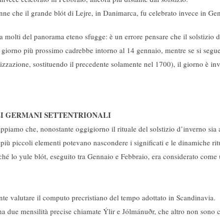
ne che il grande blót di Lejre, in Danimarca, fu celebrato invece in Gen
 a molti del panorama eteno sfugge: è un errore pensare che il solstizio 
l giorno più prossimo cadrebbe intorno al 14 gennaio, mentre se si segu
nizzazione, sostituendo il precedente solamente nel 1700), il giorno è i
EI GERMANI SETTENTRIONALI
appiamo che, nonostante oggigiorno il rituale del solstizio d’inverno si
più piccoli elementi potevano nascondere i significati e le dinamiche rit
ché lo ​yule blót​, eseguito tra Gennaio e Febbraio, era considerato com
ante valutare il computo precristiano del tempo adottato in Scandinavia.
 ha due mensilità precise chiamate Ýlir e Jólmánuðr, che altro non sono c