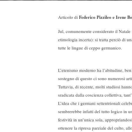
Federico Pizzileo e Irene Be
Articolo di
Jul, comunemente considerato il Natale n
etimologia incerta): si tratta perciò di 
tutte le lingue di ceppo germanico.
L’etenismo moderno ha l’abitudine, ben co
sostegno di questo ci sono numerosi artic
Tuttavia, di recente, molti studiosi han
sradicata dalla coscienza collettiva, tan
L’idea che i germani settentrionali celeb
sembrerebbe infatti del tutto logico in un
festività in un’unica sola, appropriandos
ottenere la ripresa parziale del culto, al