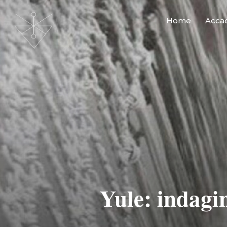
Home
Accad
Yule: indagi