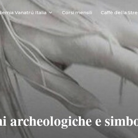
emia Vanatrú Italia
Corsi mensili
Caffè della Str
ni archeologiche e simb