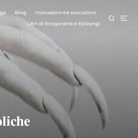
ega
Blog
Invocazioni ed evocazioni
Libri di Stregoneria e Fjölkyngi
oliche