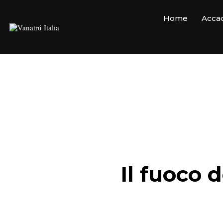
Home
Accad
Il fuoco 