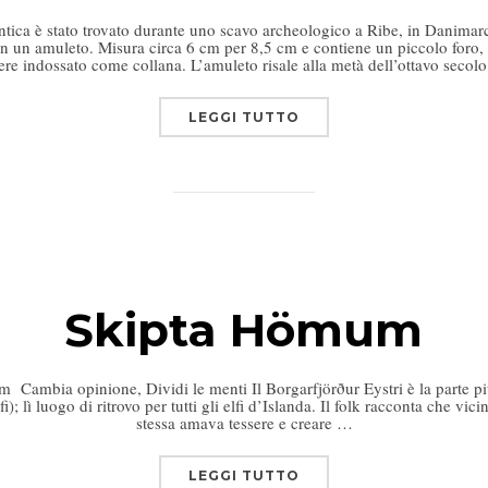
ica è stato trovato durante uno scavo archeologico a Ribe, in Danimar
 un amuleto. Misura circa 6 cm per 8,5 cm e contiene un piccolo foro, 
ere indossato come collana. L’amuleto risale alla metà dell’ottavo secol
LEGGI TUTTO
Skipta Hömum
Cambia opinione, Dividi le menti Il Borgarfjörður Eystri è la parte più s
); lì luogo di ritrovo per tutti gli elfi d’Islanda. Il folk racconta che vic
stessa amava tessere e creare …
LEGGI TUTTO