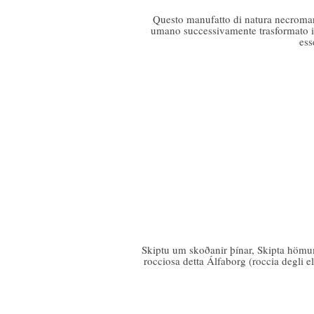
Questo manufatto di natura necromant
umano successivamente trasformato in
ess
Skiptu um skoðanir þínar, Skipta hömum 
rocciosa detta Álfaborg (roccia degli elfi