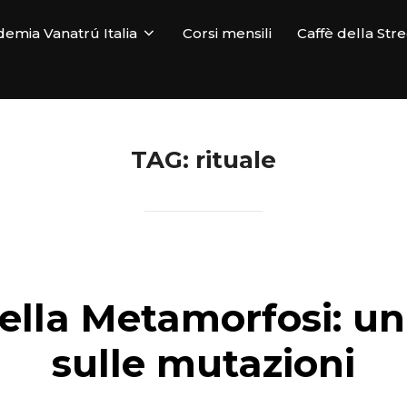
emia Vanatrú Italia
Corsi mensili
Caffè della Str
TAG:
rituale
della Metamorfosi: u
sulle mutazioni