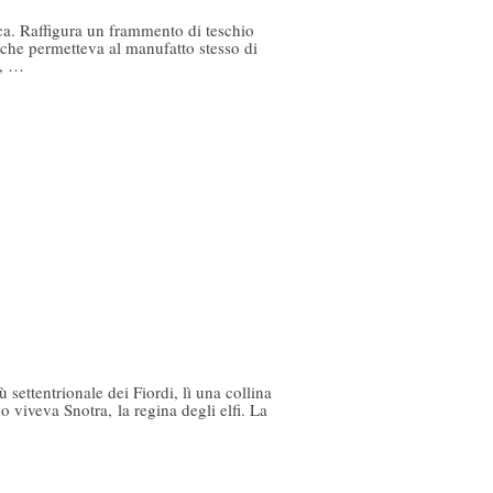
ca. Raffigura un frammento di teschio
che permetteva al manufatto stesso di
o, …
ettentrionale dei Fiordi, lì una collina
ino viveva Snotra, la regina degli elfi. La