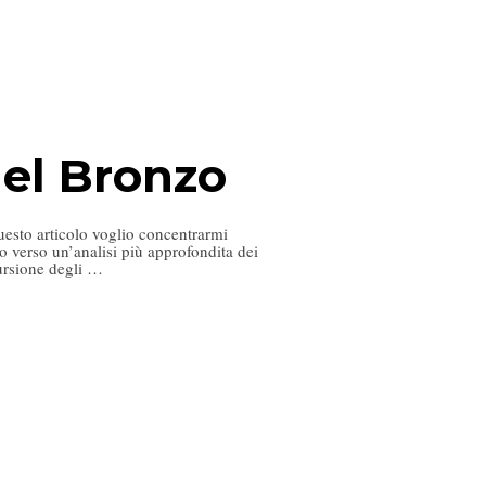
 del Bronzo
uesto articolo voglio concentrarmi
o verso un’analisi più approfondita dei
cursione degli …