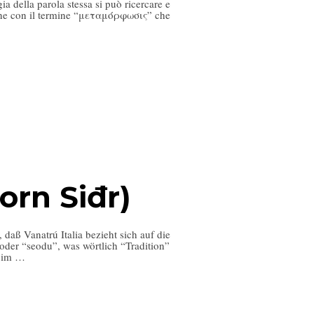
a della parola stessa si può ricercare e
azione con il termine “μεταμόρφωσις” che
orn Siđr)
 daß Vanatrú Italia bezieht sich auf die
oder “seodu”, was wörtlich “Tradition”
h im …