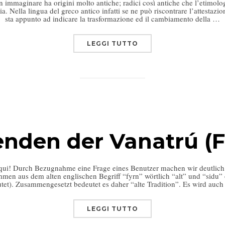
immaginare ha origini molto antiche; radici così antiche che l’etimologi
cia. Nella lingua del greco antico infatti se ne può riscontrare l’attest
sta appunto ad indicare la trasformazione ed il cambiamento della …
LEGGI TUTTO
nden der Vanatrú (F
ca qui! Durch Bezugnahme eine Frage eines Benutzer machen wir deutlich,
men aus dem alten englischen Begriff “fyrn” wörtlich “alt” und “sidu” 
tet). Zusammengesetzt bedeutet es daher “alte Tradition”. Es wird auc
LEGGI TUTTO