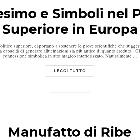
imo e Simboli nel Pa
Superiore in Europa
ico superiore, ci portano a sostenere le prove scientifiche che sugger
 la capacità di generare allucinazioni sia più antico di quanto creduto. Gli
connessione simbolica in atto magico interiorizzato. Naturalmente …
LEGGI TUTTO
Manufatto di Ribe