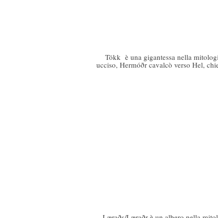
Tökk è una gigantessa nella mitologia
ucciso, Hermóðr cavalcò verso Hel, chied
Læraðs/Læraðr è un albero nella mitolo