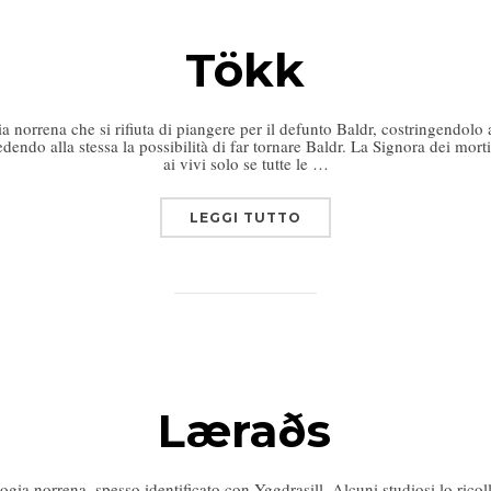
Tökk
 norrena che si rifiuta di piangere per il defunto Baldr, costringendol
endo alla stessa la possibilità di far tornare Baldr. La Signora dei mort
ai vivi solo se tutte le …
LEGGI TUTTO
Læraðs
gia norrena, spesso identificato con Yggdrasill. Alcuni studiosi lo ricoll