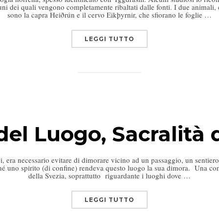
cuni dei quali vengono completamente ribaltati dalle fonti. I due animali
sono la capra Heiðrún e il cervo Eikþyrnir, che sfiorano le foglie …
LEGGI TUTTO
 del Luogo, Sacralità 
toni, era necessario evitare di dimorare vicino ad un passaggio, un sentie
ché uno spirito (di confine) rendeva questo luogo la sua dimora. Una co
della Svezia, soprattutto riguardante i luoghi dove …
LEGGI TUTTO