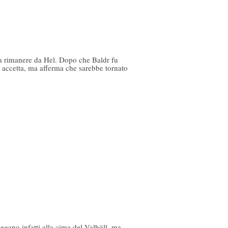
o a rimanere da Hel. Dopo che Baldr fu
i accetta, ma afferma che sarebbe tornato
egano infatti alla cima del Valhöll, ma